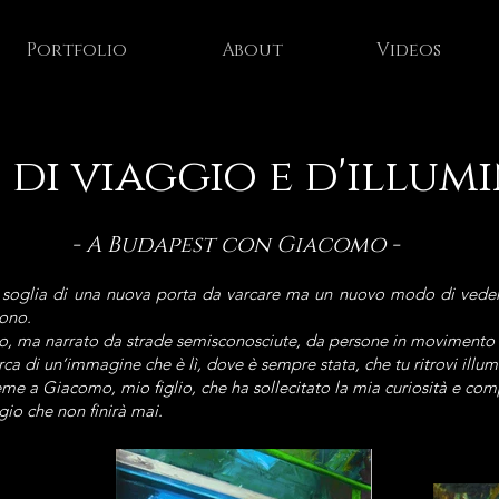
Portfolio
About
Videos
 di viaggio e d'illum
- A Budapest con Giacomo -
 soglia di una nuova porta da varcare ma un nuovo modo di vedere,
cono.
, ma narrato da strade semisconosciute, da persone in movimento e 
erca di un’immagine che è lì, dove è sempre stata, che tu ritrovi ill
ieme a Giacomo, mio figlio, che ha sollecitato la mia curiosità e comp
io che non finirà mai.